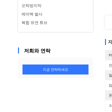
오탁방지막
에어백 발사
복합 유연 튜브
자
저희와 연락
Pl
지금 연락하세요
밀
임
온
소