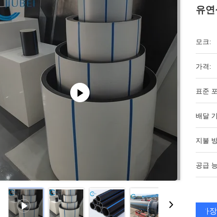
유연
모크:
가격:
표준 포
배달 기
지불 방
공급 능
가장