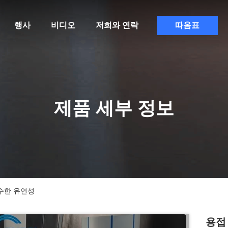
행사
비디오
저희와 연락
따옴표
제품 세부 정보
우수한 유연성
용접 