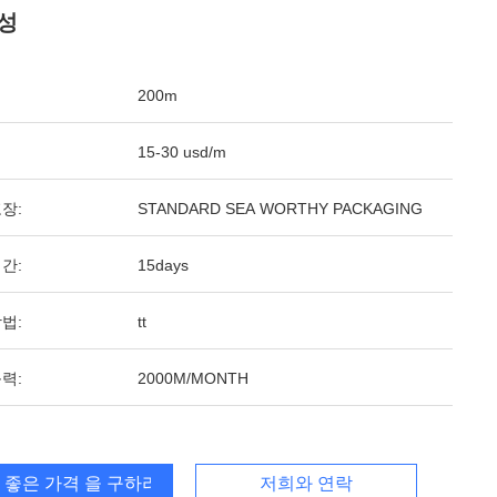
성
200m
15-30 usd/m
장:
STANDARD SEA WORTHY PACKAGING
간:
15days
법:
tt
력:
2000M/MONTH
 좋은 가격 을 구하라
저희와 연락