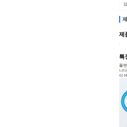
강
제
제
.
특
플랜
니다
이 