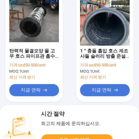
탄력적 물결모양 물 고
1 " 충돌 흡입 호스 제조
무 호스 파이프관 흡수
사들 슬러리 방출 준설
검정색
기 해양 플로팅
가격:
usd50-500/unit
가격:
usd50-500/unit
MOQ:
1Unit
MOQ:
1Unit
최신 가격 받기
최신 가격 받기
지금 연락
지금 연락
시간 절약
최고의 제품에 문의하십시오.