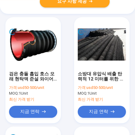
요구 사항 제공
검은 충돌 흡입 호스 모
소방대 유압식 배출 탄
래 현탁액 준설 와이어
력적 12 미터를 위한 기
무장한 배달 10 인치
름 고무 흡입 호스
가격:
usd50-500/unit
가격:
usd50-500/unit
MOQ:
1Unit
MOQ:
1Unit
최신 가격 받기
최신 가격 받기
지금 연락
지금 연락