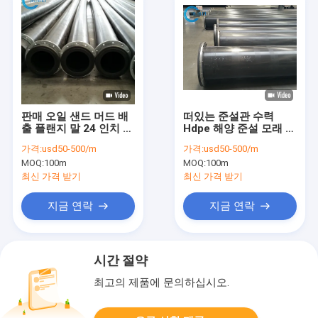
판매 오일 샌드 머드 배
떠있는 준설관 수력
출 플랜지 말 24 인치 동
Hdpe 해양 준설 모래 이
안 Hdpe 준설관
수용오일 물에 떠있는
가격:
usd50-500/m
가격:
usd50-500/m
사람 12 인치
MOQ:
100m
MOQ:
100m
최신 가격 받기
최신 가격 받기
지금 연락
지금 연락
시간 절약
최고의 제품에 문의하십시오.