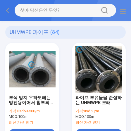
UHMWPE 파이프
(84)
부식 방지 우하모페는
파이프 부유물을 준설하
방전용이어서 첨부되는
는 UHMWPE 모래
나의 것을 관을 달아 늘
가격:
usd50-500/m
가격:
usd50/m
어섰습니다
MOQ:
100m
MOQ:
100m
최신 가격 받기
최신 가격 받기