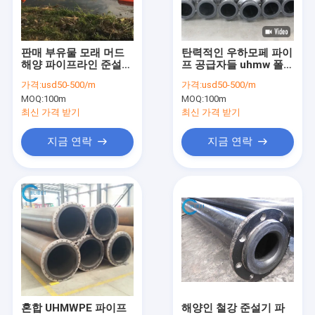
VR 쇼
우리 에 관한 것
판매 부유물 모래 머드
탄력적인 우하모페 파이
해양 파이프라인 준설기
프 공급자들 uhmw 폴리
공장 투어
업계를 위한 흡수 Hdpe
에틸렌 튜브를 용접하기
가격:
usd50-500/m
가격:
usd50-500/m
준설관
MOQ:
100m
MOQ:
100m
품질 관리
최신 가격 받기
최신 가격 받기
저희와 연락
지금 연락
지금 연락
뉴스
사건
인용 을 요청 하십시오
HDPE 파이프 플로터
혼합 UHMWPE 파이프
해양인 철강 준설기 파