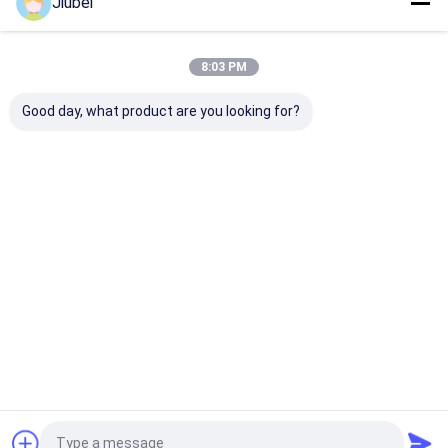
Jiubei
우리의 카테고리
8:03 PM
Good day, what product are you looking for?
HDPE 파이프 플로터
준설 파이프 플로트
파이프 플로트 
Desktop Site
홈
사이트맵
연락처
사이트맵
개인정보 보호 정책
품질
HDPE 파이프 플로터
중국 공장.Copyright © 2026 Shandong
Jiubei Trading Co., Ltd. All Rights Reserved.