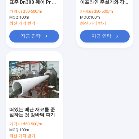
표준 Dn300 웨어 Pr 일
이프라인 준설기와 강바
준설 파이프 플로트
직선 강철 광미사
닥 파기 산업 슬러리
가격:
usd50-500/m
가격:
usd50-500/m
MOQ:
파이프 플로트 부표
100m
MOQ:
100m
최신 가격 받기
최신 가격 받기
UHMWPE 파이프
지금 연락
지금 연락
준설 HDPE 파이프
셀프 플로팅 준설 호스
PE 펀톤
충돌 분무호오스
충돌 흡입 호스
떠있는 배관 재료를 준
기갑 호스
설하는 것 강바닥 파기
이수용오일 물 광산 우
가격:
usd50-500/m
하모 파이프에 모래를
내마모성 파이프
MOQ:
100m
뿌립니다
최신 가격 받기