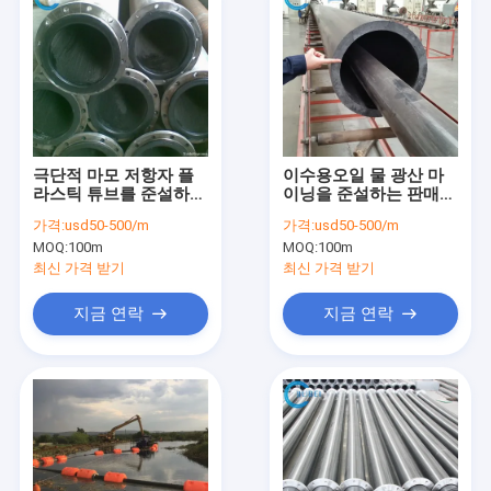
극단적 마모 저항자 플
이수용오일 물 광산 마
라스틱 튜브를 준설하는
이닝을 준설하는 판매
모래 머드를 위한 강바
극단적 고압 모래를 위
가격:
usd50-500/m
가격:
usd50-500/m
닥 파기 마이닝
한 흡수 준설관
MOQ:
100m
MOQ:
100m
UHMWPE 파이프
최신 가격 받기
최신 가격 받기
지금 연락
지금 연락
집
제품
비디오