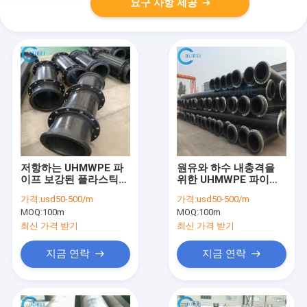
요구 사항 제공
저항하는 UHMWPE 파
원유와 하수 내충격을
이프 보강된 플라스틱
위한 UHMWPE 파이프
물관리 웨어를 준설하세
제조사들을 슬러리화하
가격:
usd50-500/m
가격:
usd50-500/m
요
세요
MOQ:
100m
MOQ:
100m
최신 가격 받기
최신 가격 받기
지금 연락
지금 연락