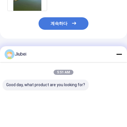
계속하다
추천된 제품
Jiubei
5:51 AM
Good day, what product are you looking for?
프리미엄 셀프 플로팅
해양 해상 운영용 고성
자기 떠있는 굴착
드래거 튜브 - 해양 드래
능의 자기 떠 있는 드래
중력 가려움에 
거 작업에 대한 굴절 저
지 튜브
떠있는 파이프 
항 솔루션
최고의 가격
최고의 가격
최고의 