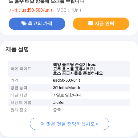
드 흡수 배달 방출에 모래를 뿌립니다
가격：usd50-500/unit
MOQ：1Unit
최고의 가격
지금 연락
제품 설명
,
해양 플로팅 준설기 hos
하이 라이트
,
고무 호스를 표류시키기
호스 공급자들을 준설하세요
가격
usd50-500/unit
공급 능력
30Units/Month
배달 시간
7 일로 일합니다
브랜드 이름
JiuBei
원래 장소
중국
더 많은 것을 전망하십시오