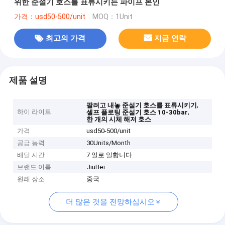
위한 준설기 호스를 표류시키는 파이프 본인
가격：usd50-500/unit
MOQ：1Unit
최고의 가격
지금 연락
제품 설명
,
팔려고 내놓 준설기 호스를 표류시키기
하이 라이트
,
셀프 플로팅 준설기 호스 10-30bar
한 개의 시체 해저 호스
가격
usd50-500/unit
공급 능력
30Units/Month
배달 시간
7 일로 일합니다
브랜드 이름
JiuBei
원래 장소
중국
더 많은 것을 전망하십시오