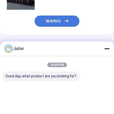
계속하다
추천된 제품
Jiubei
10:49 PM
Good day, what product are you looking for?
프리미엄 셀프 플로팅
해양 해상 운영용 고성
자기 떠있는 굴착
드래거 튜브 - 해양 드래
능의 자기 떠 있는 드래
중력 가려움에 
거 작업에 대한 굴절 저
지 튜브
떠있는 파이프 
항 솔루션
최고의 가격
최고의 가격
최고의 