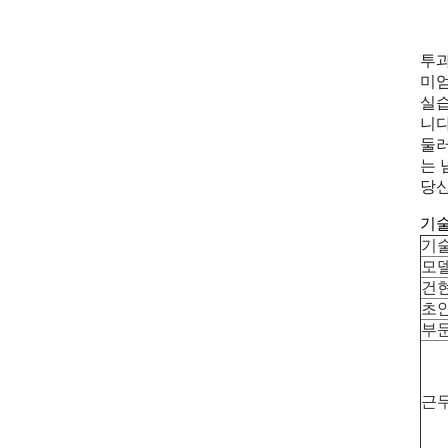
투과
미엄
실습
니다
둘러
는 
당신
기술
기
모
건현
초안
부문
근