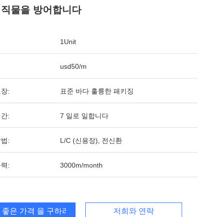
 직물을 방어합니다
1Unit
usd50/m
장:
표준 바다 훌륭한 패키징
간:
7 일로 일합니다
법:
L/C (신용장), 전신환
력:
3000m/month
 좋은 가격 을 구하라
저희와 연락