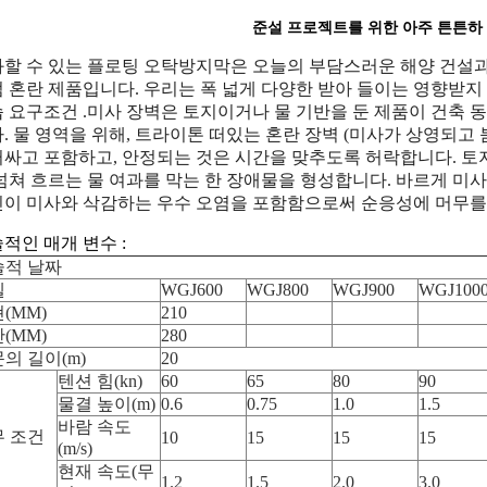
준설 프로젝트를 위한 아주 튼튼하
할 수 있는 플로팅 오탁방지막은 오늘의 부담스러운 해양 건설과
 혼란 제품입니다. 우리는 폭 넓게 다양한 받아 들이는 영향받지
 요구조건 .미사 장벽은 토지이거나 물 기반을 둔 제품이 건축 
. 물 영역을 위해, 트라이톤 떠있는 혼란 장벽 (미사가 상영되고 
싸고 포함하고, 안정되는 것은 시간을 맞추도록 허락합니다. 토지
넘쳐 흐르는 물 여과를 막는 한 장애물을 형성합니다. 바르게 미
이 미사와 삭감하는 우수 오염을 포함함으로써 순응성에 머무를 
적인 매개 변수 :
술적 날짜
델
WGJ600
WGJ800
WGJ900
WGJ100
(MM)
210
(MM)
280
의 길이(m)
20
텐션 힘(kn)
60
65
80
90
물결 높이(m)
0.6
0.75
1.0
1.5
바람 속도
무 조건
10
15
15
15
(m/s)
현재 속도(무
1.2
1.5
2.0
3.0