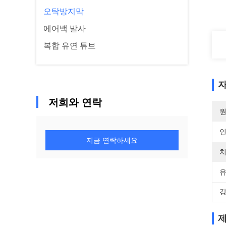
오탁방지막
에어백 발사
복합 유연 튜브
자
저희와 연락
원
지금 연락하세요
치
유
강
제