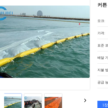
커튼
모크:
가격:
표준 포
배달 기
지불 방
공급 능
가장