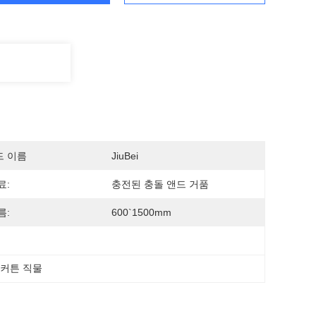
드 이름
JiuBei
료:
충전된 충돌 앤드 거품
름:
600`1500mm
 커튼 직물