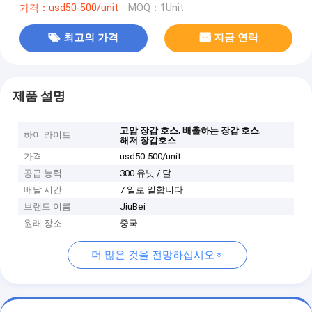
가격：usd50-500/unit
MOQ：1Unit
최고의 가격
지금 연락
제품 설명
,
,
고압 장갑 호스
배출하는 장갑 호스
하이 라이트
해저 장갑호스
가격
usd50-500/unit
공급 능력
300 유닛 / 달
배달 시간
7 일로 일합니다
브랜드 이름
JiuBei
원래 장소
중국
더 많은 것을 전망하십시오