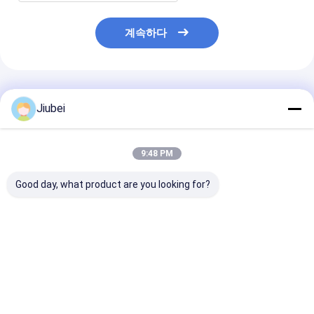
계속하다
추천된 제품
Jiubei
9:48 PM
Good day, what product are you looking for?
강철 플랜지 장갑 튜브
고무 중형 장갑 튜브 내
3000 PSI 장갑
ISO 9001 2015 인증
심 100-900mm
력 폭발 압력 12
고객 제작 외지름
PSI 외부 지름 
작
최고의 가격
최고의 가격
최고의 