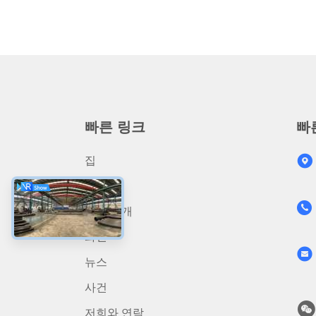
빠른 링크
빠
집
상품
회사 소개
화면
뉴스
사건
저희와 연락