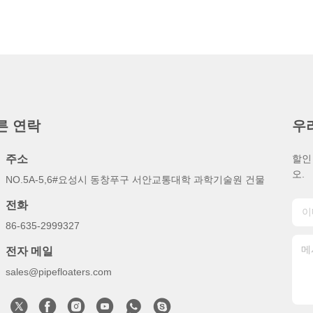
른 연락
우
주소
할인
오.
NO.5A-5,6#요성시 동창푸구 서안교통대학 과학기술원 건물
전화
86-635-2999327
전자 메일
sales@pipefloaters.com