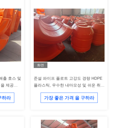
화면
배출 호스 및
준설 파이프 플로트 고강도 경량 HDPE
을 제공하
플라스틱, 우수한 내마모성 및 쉬운 취급
트
으로 준설 작업에 적합
 구하라
가장 좋은 가격 을 구하라