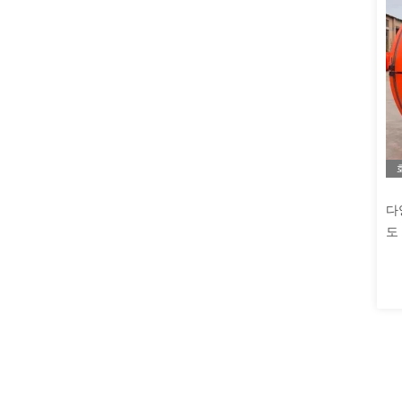
다
도
및