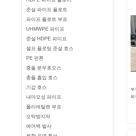
준설 파이프 플로트
파이프 플로트 부표
UHMWPE 파이프
준설 HDPE 파이프
셀프 플로팅 준설 호스
PE 펀톤
충돌 분무호오스
충돌 흡입 호스
기갑 호스
부
퇴
내마모성 파이프
명
폴리에틸렌 부표
오탁방지막
에어백 발사
복합 유연 튜브