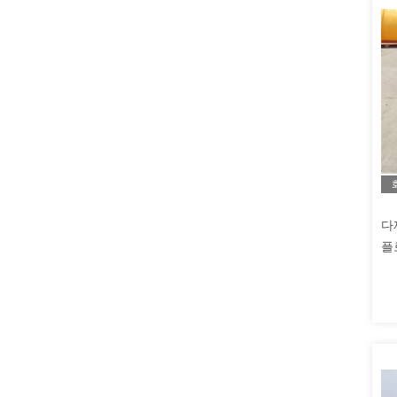
다
플
관