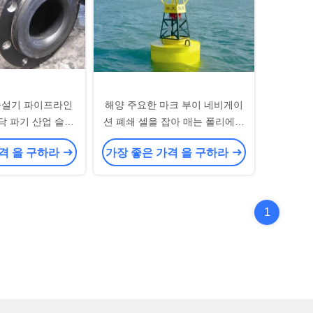
준설기 파이프라인
해양 주요한 마크 부이 네비게이
닥 파기 산업 슬러
션 폐쇄 셀을 잡아 매는 폴리에틸
리
렌 발포제 채워진 부이
격 을 구하라
가장 좋은 가격 을 구하라
1