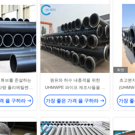
화면
 튜브를 준설하는
원유와 하수 내충격을 위한
초고분자
자량 폴리에틸렌
UHMWPE 파이프 제조사들을 슬
(UHMW
E 파이프 모래
러리화하세요
및 해양 
격 을 구하라
가장 좋은 가격 을 구하라
가장 좋
내마모성