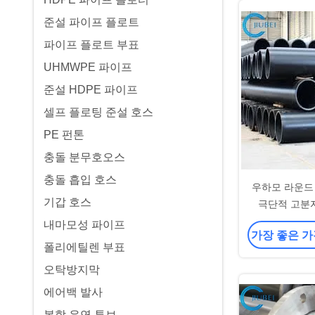
준설 파이프 플로트
파이프 플로트 부표
UHMWPE 파이프
준설 HDPE 파이프
셀프 플로팅 준설 호스
PE 펀톤
충돌 분무호오스
충돌 흡입 호스
우하모 라운드
기갑 호스
극단적 고분
UHMWP
내마모성 파이프
가장 좋은 가
폴리에틸렌 부표
오탁방지막
에어백 발사
복합 유연 튜브