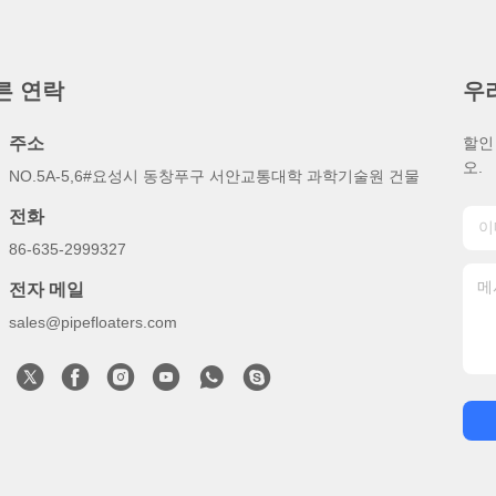
른 연락
우
주소
할인
오.
NO.5A-5,6#요성시 동창푸구 서안교통대학 과학기술원 건물
전화
86-635-2999327
전자 메일
sales@pipefloaters.com