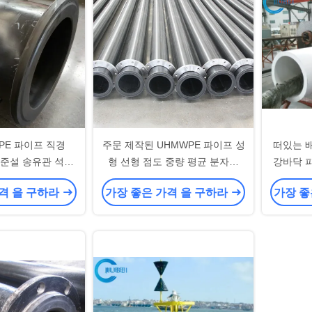
PE 파이프 직경
주문 제작된 UHMWPE 파이프 성
떠있는 
래 준설 송유관 석유
형 선형 점도 중량 평균 분자량
강바닥 
수송
200만 달톤
우하모 
격 을 구하라
가장 좋은 가격 을 구하라
가장 좋