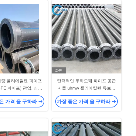
화면
량 폴리에틸렌 파이프
탄력적인 우하모페 파이프 공급
-PE 파이프) 광업, 산업
자들 uhmw 폴리에틸렌 튜브를
응용 분야를 위한 우수한
용접하기
은 가격 을 구하라
가장 좋은 가격 을 구하라
 및 내식성 파이프라인
솔루션