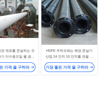
배관 재료를 준설하는 것
HDPE 우하모페는 해양 준설기
파기 이수용오일 물 광산
산업 24 인치 10 인치를 관을 달
파이프에 모래를 뿌립니
아 늘어섰습니다
은 가격 을 구하라
가장 좋은 가격 을 구하라
다