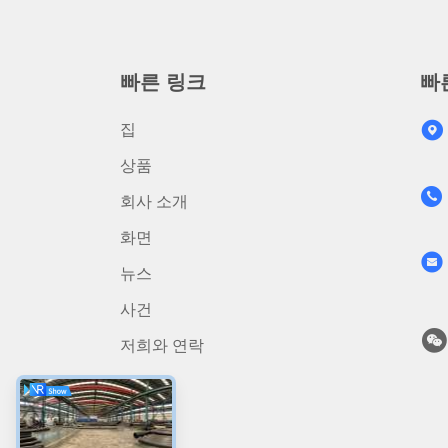
빠른 링크
빠
집
상품
회사 소개
화면
뉴스
사건
저희와 연락