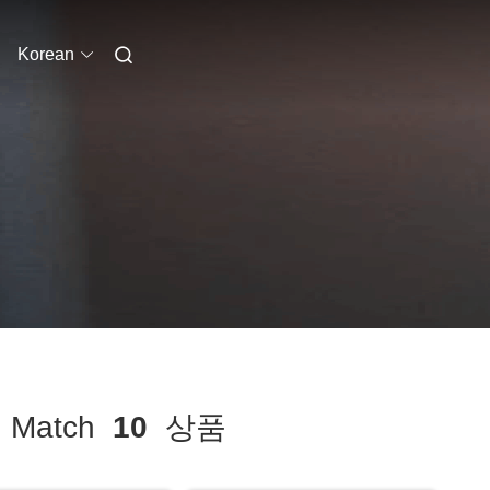
Korean
Match
10
상품