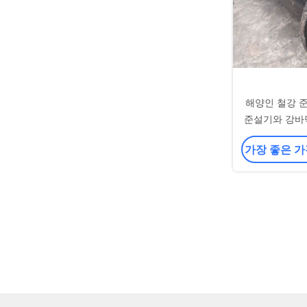
해양인 철강 
준설기와 강바
가장 좋은 가